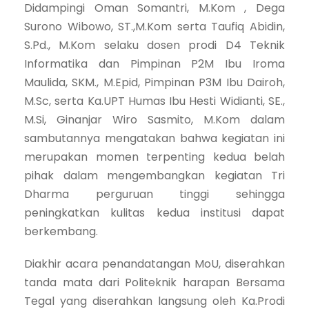
Didampingi Oman Somantri, M.Kom , Dega
Surono Wibowo, ST.,M.Kom serta Taufiq Abidin,
S.Pd., M.Kom selaku dosen prodi D4 Teknik
Informatika dan Pimpinan P2M Ibu Iroma
Maulida, SKM., M.Epid, Pimpinan P3M Ibu Dairoh,
M.Sc, serta Ka.UPT Humas Ibu Hesti Widianti, SE.,
M.Si, Ginanjar Wiro Sasmito, M.Kom dalam
sambutannya mengatakan bahwa kegiatan ini
merupakan momen terpenting kedua belah
pihak dalam mengembangkan kegiatan Tri
Dharma perguruan tinggi sehingga
peningkatkan kulitas kedua institusi dapat
berkembang.
Diakhir acara penandatangan MoU, diserahkan
tanda mata dari Politeknik harapan Bersama
Tegal yang diserahkan langsung oleh Ka.Prodi