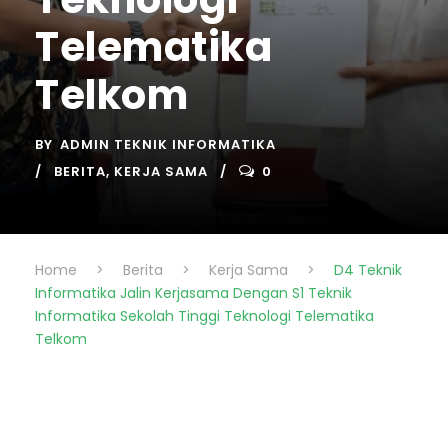
Telematika
Telkom
BY
ADMIN TEKNIK INFORMATIKA
BERITA
,
KERJA SAMA
0
Home
>
Berita
>
Kerja Sama
>
D4 Teknik
Informatika Jalin Kerjasama Dengan S1 Teknik
Informatika Sekolah Tinggi Teknologi Telematika
Telkom