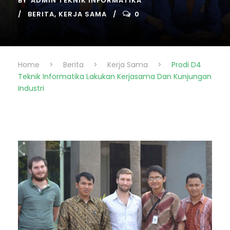
BY
ADMIN TEKNIK INFORMATIKA
BERITA
,
KERJA SAMA
0
Home
>
Berita
>
Kerja Sama
>
Prodi D4
Teknik Informatika Lakukan Kerjasama Dan Kunjungan
Industri