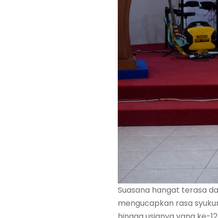
Suasana hangat terasa d
mengucapkan rasa syukur 
hingga usianya yang ke-12 t