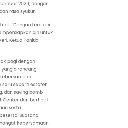
Desember 2024, dengan
an rasa syukur.
ture. “Dengan tema ini
empersiapkan diri untuk
ri, Ketua Panitia
jak pagi dengan
s
yang dirancang
 kebersamaan.
seru seperti estafet
ng, dan saving bomb
t Center dan berhasil
an serta
peserta. Suasana
emangat kebersamaan