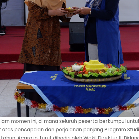
alam momen ini, di mana seluruh peserta berkumpul un
atas pencapaian dan perjalanan panjang Program Studi 
ahun. Acara ini turut dihadiri oleh Wakil Direktur III Bid