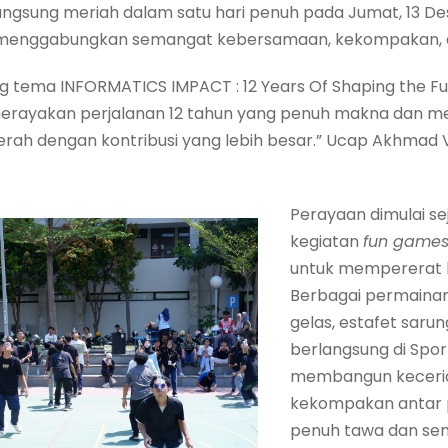
langsung meriah dalam satu hari penuh pada Jumat, 13 
 menggabungkan semangat kebersamaan, kekompakan, d
ng tema INFORMATICS IMPACT : 12 Years Of Shaping the Fu
 merayakan perjalanan 12 tahun yang penuh makna dan m
ah dengan kontribusi yang lebih besar.” Ucap Akhmad Ve
Perayaan dimulai se
kegiatan
fun game
untuk mempererat
Berbagai permainan 
gelas, estafet saru
berlangsung di Spor
membangun keceria
kekompakan antar 
penuh tawa dan s